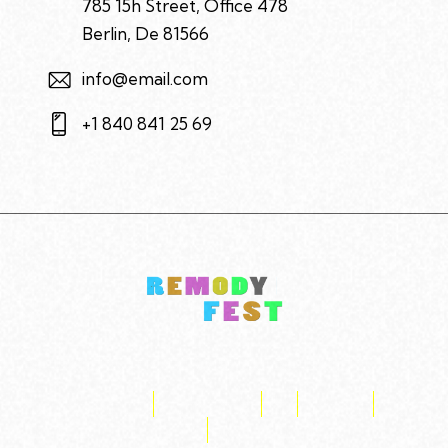
785 15h Street, Office 478
Berlin, De 81566
info@email.com
+1 840 841 25 69
FACEBOOK
INSTAGRAM
X
TIKTOK
YOUTUBE
SNAPCHAT